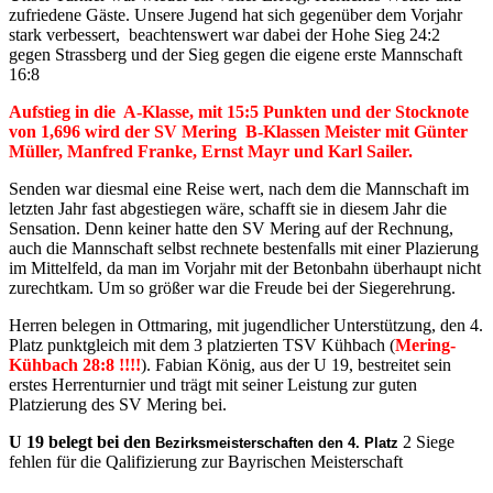
zufriedene Gäste. Unsere Jugend hat sich gegenüber dem Vorjahr
stark verbessert, beachtenswert war dabei der Hohe Sieg 24:2
gegen Strassberg und der Sieg gegen die eigene erste Mannschaft
16:8
Aufstieg in die A-Klasse, mit 15:5 Punkten und der Stocknote
von 1,696 wird der SV Mering B-Klassen Meister mit Günter
Müller, Manfred Franke, Ernst Mayr und Karl Sailer.
Senden war diesmal eine Reise wert, nach dem die Mannschaft im
letzten Jahr fast abgestiegen wäre, schafft sie in diesem Jahr die
Sensation. Denn keiner hatte den SV Mering auf der Rechnung,
auch die Mannschaft selbst rechnete bestenfalls mit einer Plazierung
im Mittelfeld, da man im Vorjahr mit der Betonbahn überhaupt nicht
zurechtkam. Um so größer war die Freude bei der Siegerehrung.
Herren belegen in Ottmaring, mit jugendlicher Unterstützung, den 4.
Platz punktgleich mit dem 3 platzierten TSV Kühbach (
Mering-
Kühbach 28:8 !!!!
). Fabian König, aus der U 19, bestreitet sein
erstes Herrenturnier und trägt mit seiner Leistung zur guten
Platzierung des SV Mering bei.
U 19 belegt bei den
2 Siege
Bezirksmeisterschaften den 4. Platz
fehlen für die Qalifizierung zur Bayrischen Meisterschaft