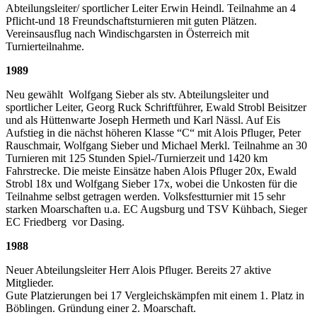
Abteilungsleiter/ sportlicher Leiter Erwin Heindl. Teilnahme an 4
Pflicht-und 18 Freundschaftsturnieren mit guten Plätzen.
Vereinsausflug nach Windischgarsten in Österreich mit
Turnierteilnahme.
1989
Neu gewählt Wolfgang Sieber als stv. Abteilungsleiter und
sportlicher Leiter, Georg Ruck Schriftführer, Ewald Strobl Beisitzer
und als Hüttenwarte Joseph Hermeth und Karl Nässl. Auf Eis
Aufstieg in die nächst höheren Klasse “C“ mit Alois Pfluger, Peter
Rauschmair, Wolfgang Sieber und Michael Merkl. Teilnahme an 30
Turnieren mit 125 Stunden Spiel-/Turnierzeit und 1420 km
Fahrstrecke. Die meiste Einsätze haben Alois Pfluger 20x, Ewald
Strobl 18x und Wolfgang Sieber 17x, wobei die Unkosten für die
Teilnahme selbst getragen werden. Volksfestturnier mit 15 sehr
starken Moarschaften u.a. EC Augsburg und TSV Kühbach, Sieger
EC Friedberg vor Dasing.
1988
Neuer Abteilungsleiter Herr Alois Pfluger. Bereits 27 aktive
Mitglieder.
Gute Platzierungen bei 17 Vergleichskämpfen mit einem 1. Platz in
Böblingen. Gründung einer 2. Moarschaft.