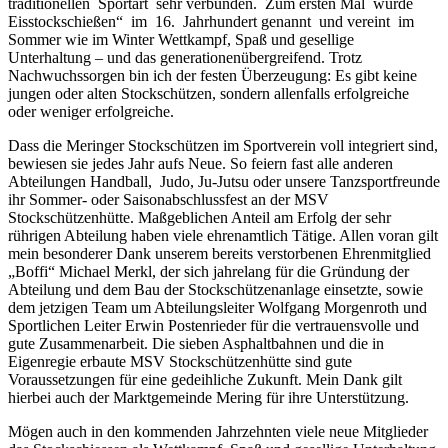
traditionellen Sportart sehr verbunden. Zum ersten Mal wurde
Eisstockschießen“ im 16. Jahrhundert genannt und vereint im
Sommer wie im Winter Wettkampf, Spaß und gesellige
Unterhaltung – und das generationenübergreifend. Trotz
Nachwuchssorgen bin ich der festen Überzeugung: Es gibt keine
jungen oder alten Stockschützen, sondern allenfalls erfolgreiche
oder weniger erfolgreiche.
Dass die Meringer Stockschützen im Sportverein voll integriert sind,
bewiesen sie jedes Jahr aufs Neue. So feiern fast alle anderen
Abteilungen Handball, Judo, Ju-Jutsu oder unsere Tanzsportfreunde
ihr Sommer- oder Saisonabschlussfest an der MSV
Stockschützenhütte. Maßgeblichen Anteil am Erfolg der sehr
rührigen Abteilung haben viele ehrenamtlich Tätige. Allen voran gilt
mein besonderer Dank unserem bereits verstorbenen Ehrenmitglied
„Boffi“ Michael Merkl, der sich jahrelang für die Gründung der
Abteilung und dem Bau der Stockschützenanlage einsetzte, sowie
dem jetzigen Team um Abteilungsleiter Wolfgang Morgenroth und
Sportlichen Leiter Erwin Postenrieder für die vertrauensvolle und
gute Zusammenarbeit. Die sieben Asphaltbahnen und die in
Eigenregie erbaute MSV Stockschützenhütte sind gute
Voraussetzungen für eine gedeihliche Zukunft. Mein Dank gilt
hierbei auch der Marktgemeinde Mering für ihre Unterstützung.
Mögen auch in den kommenden Jahrzehnten viele neue Mitglieder