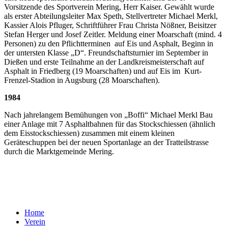
Vorsitzende des Sportverein Mering, Herr Kaiser. Gewählt wurde
als erster Abteilungsleiter Max Speth, Stellvertreter Michael Merkl,
Kassier Alois Pfluger, Schriftführer Frau Christa Nößner, Beisitzer
Stefan Herger und Josef Zeitler. Meldung einer Moarschaft (mind. 4
Personen) zu den Pflichtterminen auf Eis und Asphalt, Beginn in
der untersten Klasse „D“. Freundschaftsturnier im September in
Dießen und erste Teilnahme an der Landkreismeisterschaft auf
Asphalt in Friedberg (19 Moarschaften) und auf Eis im Kurt-
Frenzel-Stadion in Augsburg (28 Moarschaften).
1984
Nach jahrelangem Bemühungen von „Boffi“ Michael Merkl Bau
einer Anlage mit 7 Asphaltbahnen für das Stockschiessen (ähnlich
dem Eisstockschiessen) zusammen mit einem kleinen
Geräteschuppen bei der neuen Sportanlage an der Tratteilstrasse
durch die Marktgemeinde Mering.
© 2026 Sportverein Mering e.V.
Impressum
Datenschutzerklärung
Home
Verein