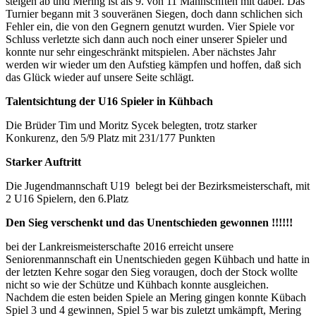
steigen ab und Mering ist als 9. von 11 Mannschften mit dabei. Das
Turnier begann mit 3 souveränen Siegen, doch dann schlichen sich
Fehler ein, die von den Gegnern genutzt wurden. Vier Spiele vor
Schluss verletzte sich dann auch noch einer unserer Spieler und
konnte nur sehr eingeschränkt mitspielen. Aber nächstes Jahr
werden wir wieder um den Aufstieg kämpfen und hoffen, daß sich
das Glück wieder auf unsere Seite schlägt.
Talentsichtung der U16 Spieler in Kühbach
Die Brüder Tim und Moritz Sycek belegten, trotz starker
Konkurenz, den 5/9 Platz mit 231/177 Punkten
Starker Auftritt
Die Jugendmannschaft U19 belegt bei der Bezirksmeisterschaft, mit
2 U16 Spielern, den 6.Platz
Den Sieg verschenkt und das Unentschieden gewonnen !!!!!!
bei der Lankreismeisterschafte 2016 erreicht unsere
Seniorenmannschaft ein Unentschieden gegen Kühbach und hatte in
der letzten Kehre sogar den Sieg voraugen, doch der Stock wollte
nicht so wie der Schütze und Kühbach konnte ausgleichen.
Nachdem die esten beiden Spiele an Mering gingen konnte Kübach
Spiel 3 und 4 gewinnen, Spiel 5 war bis zuletzt umkämpft, Mering