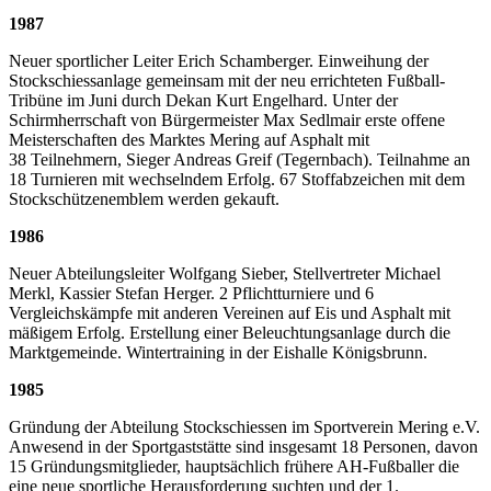
1987
Neuer sportlicher Leiter Erich Schamberger. Einweihung der
Stockschiessanlage gemeinsam mit der neu errichteten Fußball-
Tribüne im Juni durch Dekan Kurt Engelhard. Unter der
Schirmherrschaft von Bürgermeister Max Sedlmair erste offene
Meisterschaften des Marktes Mering auf Asphalt mit
38 Teilnehmern, Sieger Andreas Greif (Tegernbach). Teilnahme an
18 Turnieren mit wechselndem Erfolg. 67 Stoffabzeichen mit dem
Stockschützenemblem werden gekauft.
1986
Neuer Abteilungsleiter Wolfgang Sieber, Stellvertreter Michael
Merkl, Kassier Stefan Herger. 2 Pflichtturniere und 6
Vergleichskämpfe mit anderen Vereinen auf Eis und Asphalt mit
mäßigem Erfolg. Erstellung einer Beleuchtungsanlage durch die
Marktgemeinde. Wintertraining in der Eishalle Königsbrunn.
1985
Gründung der Abteilung Stockschiessen im Sportverein Mering e.V.
Anwesend in der Sportgaststätte sind insgesamt 18 Personen, davon
15 Gründungsmitglieder, hauptsächlich frühere AH-Fußballer die
eine neue sportliche Herausforderung suchten und der 1.