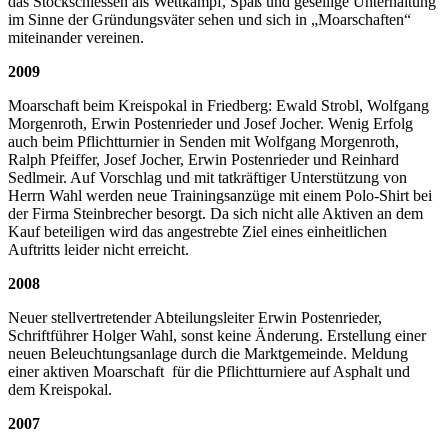
das Stockschiessen als Wettkampf, Spaß und gesellige Unterhaltung
im Sinne der Gründungsväter sehen und sich in „Moarschaften“
miteinander vereinen.
2009
Moarschaft beim Kreispokal in Friedberg: Ewald Strobl, Wolfgang
Morgenroth, Erwin Postenrieder und Josef Jocher. Wenig Erfolg
auch beim Pflichtturnier in Senden mit Wolfgang Morgenroth,
Ralph Pfeiffer, Josef Jocher, Erwin Postenrieder und Reinhard
Sedlmeir. Auf Vorschlag und mit tatkräftiger Unterstützung von
Herrn Wahl werden neue Trainingsanzüge mit einem Polo-Shirt bei
der Firma Steinbrecher besorgt. Da sich nicht alle Aktiven an dem
Kauf beteiligen wird das angestrebte Ziel eines einheitlichen
Auftritts leider nicht erreicht.
2008
Neuer stellvertretender Abteilungsleiter Erwin Postenrieder,
Schriftführer Holger Wahl, sonst keine Änderung. Erstellung einer
neuen Beleuchtungsanlage durch die Marktgemeinde. Meldung
einer aktiven Moarschaft für die Pflichtturniere auf Asphalt und
dem Kreispokal.
2007