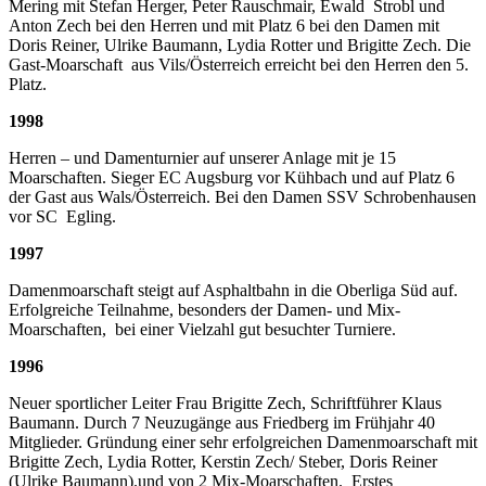
Mering mit Stefan Herger, Peter Rauschmair, Ewald Strobl und
Anton Zech bei den Herren und mit Platz 6 bei den Damen mit
Doris Reiner, Ulrike Baumann, Lydia Rotter und Brigitte Zech. Die
Gast-Moarschaft aus Vils/Österreich erreicht bei den Herren den 5.
Platz.
1998
Herren – und Damenturnier auf unserer Anlage mit je 15
Moarschaften. Sieger EC Augsburg vor Kühbach und auf Platz 6
der Gast aus Wals/Österreich. Bei den Damen SSV Schrobenhausen
vor SC Egling.
1997
Damenmoarschaft steigt auf Asphaltbahn in die Oberliga Süd auf.
Erfolgreiche Teilnahme, besonders der Damen- und Mix-
Moarschaften, bei einer Vielzahl gut besuchter Turniere.
1996
Neuer sportlicher Leiter Frau Brigitte Zech, Schriftführer Klaus
Baumann. Durch 7 Neuzugänge aus Friedberg im Frühjahr 40
Mitglieder. Gründung einer sehr erfolgreichen Damenmoarschaft mit
Brigitte Zech, Lydia Rotter, Kerstin Zech/ Steber, Doris Reiner
(Ulrike Baumann).und von 2 Mix-Moarschaften. Erstes