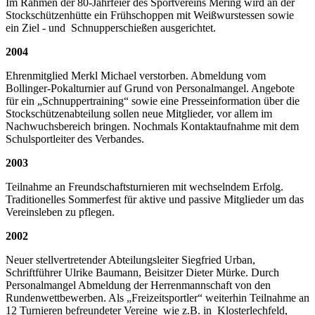
Im Rahmen der 80-Jahrfeier des Sportvereins Mering wird an der
Stockschützenhütte ein Frühschoppen mit Weißwurstessen sowie
ein Ziel - und Schnupperschießen ausgerichtet.
2004
Ehrenmitglied Merkl Michael verstorben. Abmeldung vom
Bollinger-Pokalturnier auf Grund von Personalmangel. Angebote
für ein „Schnuppertraining“ sowie eine Presseinformation über die
Stockschützenabteilung sollen neue Mitglieder, vor allem im
Nachwuchsbereich bringen. Nochmals Kontaktaufnahme mit dem
Schulsportleiter des Verbandes.
2003
Teilnahme an Freundschaftsturnieren mit wechselndem Erfolg.
Traditionelles Sommerfest für aktive und passive Mitglieder um das
Vereinsleben zu pflegen.
2002
Neuer stellvertretender Abteilungsleiter Siegfried Urban,
Schriftführer Ulrike Baumann, Beisitzer Dieter Mürke. Durch
Personalmangel Abmeldung der Herrenmannschaft von den
Rundenwettbewerben. Als „Freizeitsportler“ weiterhin Teilnahme an
12 Turnieren befreundeter Vereine wie z.B. in Klosterlechfeld,