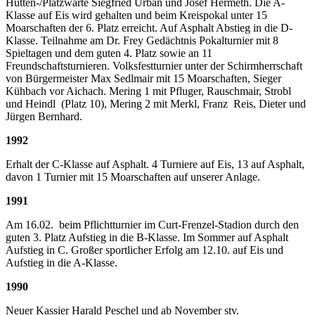
Hütten-/Platzwarte Siegfried Urban und Josef Hermeth. Die A-
Klasse auf Eis wird gehalten und beim Kreispokal unter 15
Moarschaften der 6. Platz erreicht. Auf Asphalt Abstieg in die D-
Klasse. Teilnahme am Dr. Frey Gedächtnis Pokalturnier mit 8
Spieltagen und dem guten 4. Platz sowie an 11
Freundschaftsturnieren. Volksfestturnier unter der Schirmherrschaft
von Bürgermeister Max Sedlmair mit 15 Moarschaften, Sieger
Kühbach vor Aichach. Mering 1 mit Pfluger, Rauschmair, Strobl
und Heindl (Platz 10), Mering 2 mit Merkl, Franz Reis, Dieter und
Jürgen Bernhard.
1992
Erhalt der C-Klasse auf Asphalt. 4 Turniere auf Eis, 13 auf Asphalt,
davon 1 Turnier mit 15 Moarschaften auf unserer Anlage.
1991
Am 16.02. beim Pflichtturnier im Curt-Frenzel-Stadion durch den
guten 3. Platz Aufstieg in die B-Klasse. Im Sommer auf Asphalt
Aufstieg in C. Großer sportlicher Erfolg am 12.10. auf Eis und
Aufstieg in die A-Klasse.
1990
Neuer Kassier Harald Peschel und ab November stv.