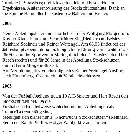
Turniere in Strassberg und Klosterlechfeld mit bescheidenen
Ergebnissen. Außenrenovierung der Stockschützenhütte, Dank an
die Familie Baumüller für kostenlose Balken und Bretter.
2006
Neuer Abteilungsleiter und sportlicher Leiter Wolfgang Morgenroth,
Kassier Klaus Baumann, Schriftführer Siegfried Urban, Beisitzer
Reinhard Sedlmeir und Reiner Wettengel. Am 08.03 findet bei der
Jahreshauptversammlung nachträglich die Ehrung von Ewald Strobl
für 50 Jahre im Sportverein Mering durch den 1. Vorsitzenden Herrn
Resch (rechts) und für 20 Jahre in der Abteilung Stockschützen
durch Herrn Morgenroth statt.
Auf Vermittlung des Vereinsmitgliedes Reiner Wettengel Ausflug
nach Unternberg, Österreich mit Vergleichsschiessen.
2005
Von der Fußballabteilung treten 10 AH-Spieler und Herr Resch den
Stockschützen bei. Da die
Fußballer jedoch teilweise weiterhin in ihrer Abteilungen als
Trainer/Betreuer tätig sind,
beteiligen sich bisher nur 3 „Nachwuchs-Stockschützen“ (Reinhard
Sedlmeir, Ralph Pfeiffer, Holger Wahl) aktiv an Turnieren.